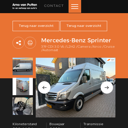
CONTACT
Terug naar overzicht
Terug naar overzicht
HOME
Mercedes-Benz Sprinter
AANBOD
319 CDI 3.0 V6 /L2H2 /Camera /Airco /Cruise
/Automaat
LEASE AANBOD
DIENSTEN
VERKOCHT
OVER ONS
BEOORDELINGEN
Kiloneterstand
Bouwjaar
Transmissie