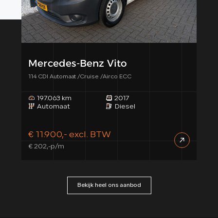
Mercedes-Benz Vito
Me
114 CDI Automaat /Cruise /Airco ECC
114 C
197.063 km
2017
1
Automaat
Diesel
A
€ 11.900,- excl. BTW
€ 1
€ 202,-p/m
€ 25
Bekijk heel ons aanbod