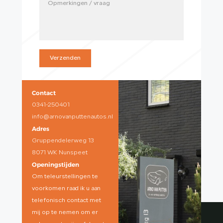
Verzenden
Contact
0341-250401
info@arnovanputtenautos.nl
Adres
Gruppendelerweg 13
8071 WK Nunspeet
Openingstijden
Om teleurstellingen te
voorkomen raad ik u aan
telefonisch contact met
mij op te nemen om er