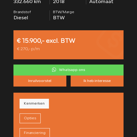
332.660 km
2018
Automaat
CONTACT
Brandstof
BTW/Marge
Diesel
BTW
€ 15.900,- excl. BTW
€ 270,- p/m
Whatsapp ons
Inruilvoorstel
Ik heb interesse
Kenmerken
Opties
Financiering