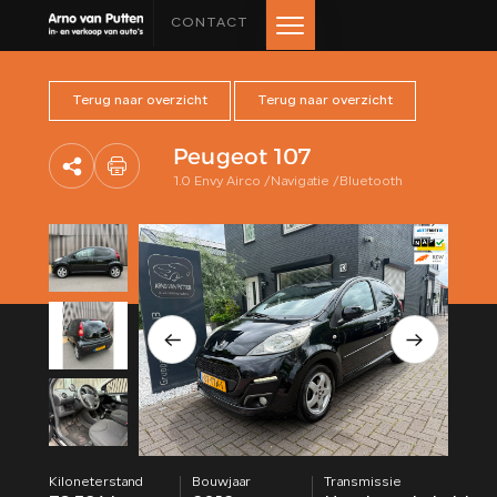
CONTACT
Terug naar overzicht
Terug naar overzicht
HOME
Peugeot 107
AANBOD
1.0 Envy Airco /Navigatie /Bluetooth
LEASE AANBOD
DIENSTEN
VERKOCHT
OVER ONS
BEOORDELINGEN
Kiloneterstand
Bouwjaar
Transmissie