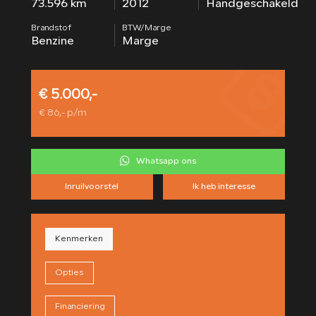
73.596 km
2012
Handgeschakeld
CONTACT
Brandstof
BTW/Marge
Benzine
Marge
€ 5.000,-
€ 86,- p/m
Whatsapp ons
Inruilvoorstel
Ik heb interesse
Kenmerken
Opties
Financiering