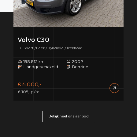
Volvo C30
MI
1.8 Sport /Leer /Dynaudio /Trekhaak
Mini 
158.812 km
2009
2
Handgeschakeld
Benzine
H
€ 6.000,-
€ 2
€ 105,-p/m
€ 37
Bekijk heel ons aanbod