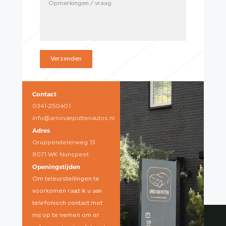
Verzenden
Contact
0341-250401
info@arnovanputtenautos.nl
Adres
Gruppendelerweg 13
8071 WK Nunspeet
Openingstijden
Om teleurstellingen te
voorkomen raad ik u aan
telefonisch contact met
mij op te nemen om er