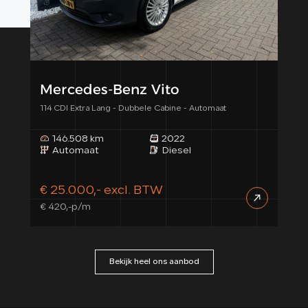
Mercedes-Benz Vito
Vo
114 CDI Extra Lang - Dubbele Cabine - Automaat
2.0 T
146.508 km
2022
1
Automaat
Diesel
H
€ 25.000,- excl. BTW
€ 2
€ 420,-p/m
€ 4
Bekijk heel ons aanbod