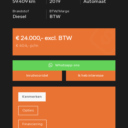
59.409 km
2019
Automaat
CONTACT
Brandstof
BTW/Marge
Diesel
BTW
€ 24.000,- excl. BTW
€ 404,- p/m
Whatsapp ons
Inruilvoorstel
Ik heb interesse
Kenmerken
Opties
Financiering