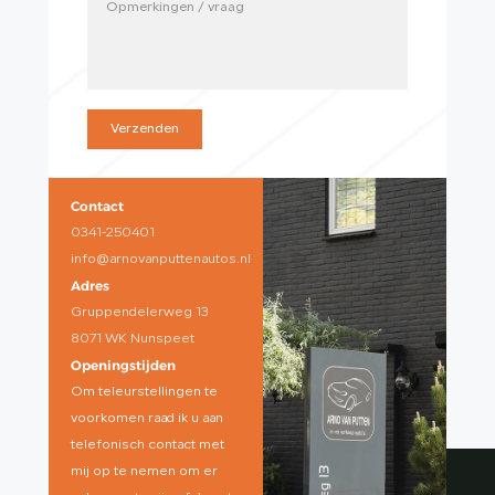
Verzenden
Contact
0341-250401
info@arnovanputtenautos.nl
Adres
Gruppendelerweg 13
8071 WK Nunspeet
Openingstijden
Om teleurstellingen te
voorkomen raad ik u aan
telefonisch contact met
mij op te nemen om er