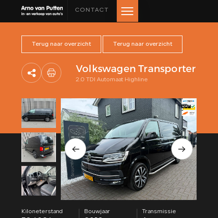
CONTACT
Terug naar overzicht
Terug naar overzicht
HOME
Volkswagen Transporter
AANBOD
2.0 TDI Automaat Highline
LEASE AANBOD
DIENSTEN
VERKOCHT
OVER ONS
BEOORDELINGEN
Kiloneterstand
Bouwjaar
Transmissie