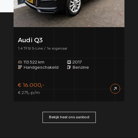
Audi Q3
Me
1.4 TFSI S-Line / 1e eigenaar
220 
/Trek
113.522 km
2017
1
Handgeschakeld
Benzine
A
€ 16.000,-
€ 1
€ 275,-p/m
€ 29
Bekijk heel ons aanbod