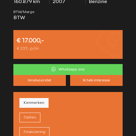
160.879 km
2007
Benzine
CONTACT
BTW/Marge
BTW
€ 17.000,-
€ 237,- p/m
Whatsapp ons
Inruilvoorstel
Ik heb interesse
Kenmerken
Opties
Financiering