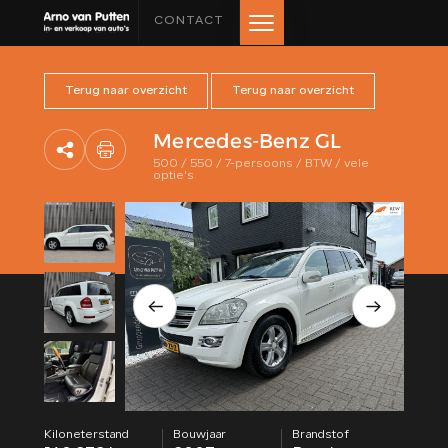
CONTACT
Terug naar overzicht
Terug naar overzicht
HOME
Mercedes-Benz GL
AANBOD
500 / 550 / 7-persoons / BTW / vele
optie's
LEASE AANBOD
DIENSTEN
VERKOCHT
OVER ONS
BEOORDELINGEN
Kiloneterstand
Bouwjaar
Brandstof