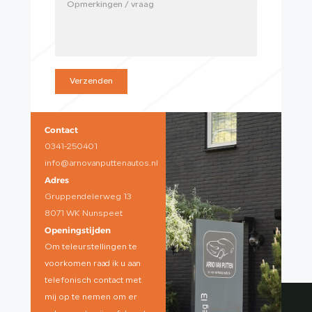
Verzenden
Contact
0341-250401
info@arnovanputtenautos.nl
Adres
Gruppendelerweg 13
8071 WK Nunspeet
Openingstijden
Om teleurstellingen te
voorkomen raad ik u aan
telefonisch contact met
mij op te nemen om er