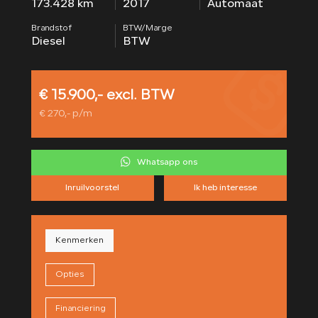
173.428 km
2017
Automaat
CONTACT
Brandstof
BTW/Marge
Diesel
BTW
€ 15.900,- excl. BTW
€ 270,- p/m
Whatsapp ons
Inruilvoorstel
Ik heb interesse
Kenmerken
Opties
Financiering