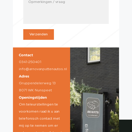
Verzenden
Contact
0341-250401
info@arnovanputtenautos.nl
Adres
Gruppendelerweg 13
8071 WK Nunspeet
Openingstijden
Om teleurstellingen te
voorkomen raad ik u aan
telefonisch contact met
mij op te nemen om er