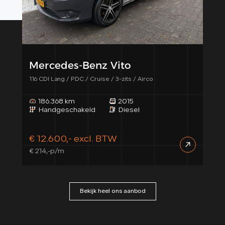
Mercedes-Benz Vito
Me
116 CDI Lang / PDC / Cruise / 3-zits / Airco
319 
186.368 km
2015
3
Handgeschakeld
Diesel
A
€ 12.600,- excl. BTW
€ 1
€ 214,-p/m
€ 27
Bekijk heel ons aanbod