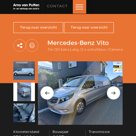
CONTACT
Terug naar overzicht
Terug naar overzicht
HOME
Mercedes-Benz Vito
AANBOD
114 CDI Extra Lang /2 x schuifdeur /Camera
LEASE AANBOD
DIENSTEN
VERKOCHT
OVER ONS
BEOORDELINGEN
Kiloneterstand
Bouwjaar
Transmissie