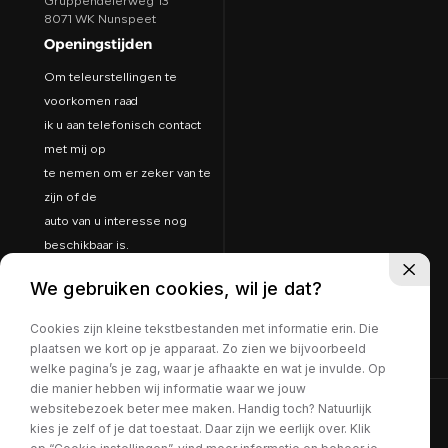
Gruppendelerweg 13
8071 WK Nunspeet
Openingstijden
Om teleurstellingen te
voorkomen raad
ik u aan telefonisch contact
met mij op
te nemen om er zeker van te
zijn of de
auto van u interesse nog
beschikbaar is.
Dan plannen we een afspraak
We gebruiken cookies, wil je dat?
in, en weet
u zeker dat ik aanwezig ben
Cookies zijn kleine tekstbestanden met informatie erin. Die
op de zaak.
plaatsen we kort op je apparaat. Zo zien we bijvoorbeeld
welke pagina’s je zag, waar je afhaakte en wat je invulde. Op
die manier hebben wij informatie waar we jouw
websitebezoek beter mee maken. Handig toch? Natuurlijk
©Arno van Putten
kies je zelf of je dat toestaat. Daar zijn we eerlijk over. Klik
Volg ons: