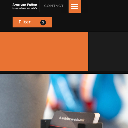
CONTACT
Filter
2
HOME
AANBOD
LEASE AANBOD
DIENSTEN
VERKOCHT
OVER ONS
BEOORDELINGEN