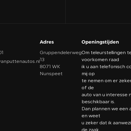
Adres
Openingstijden
01
Gruppendelerweg
Om teleurstellingen t
13
voorkomen raad
anputtenautos.nl
8071 WK
ik u aan telefonisch 
Nunspeet
mij op
te nemen om er zeker 
of de
auto van u interesse 
beschikbaar is.
Dan plannen we een a
en weet
u zeker dat ik aanwez
de zaak.