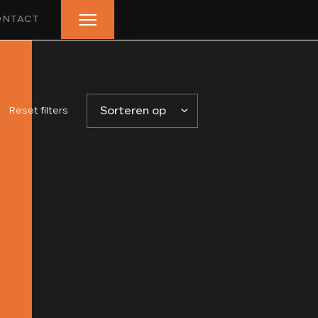
ONTACT
HOME
Reset filters
Sorteren op
AANBOD
LEASE AANBOD
DIENSTEN
VERKOCHT
OVER ONS
BEOORDELINGEN