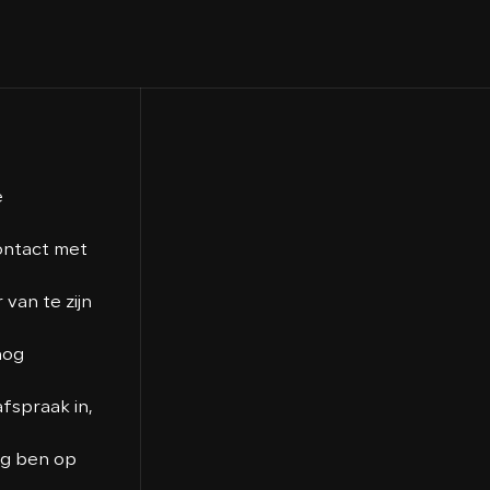
e
contact met
van te zijn
nog
fspraak in,
ig ben op