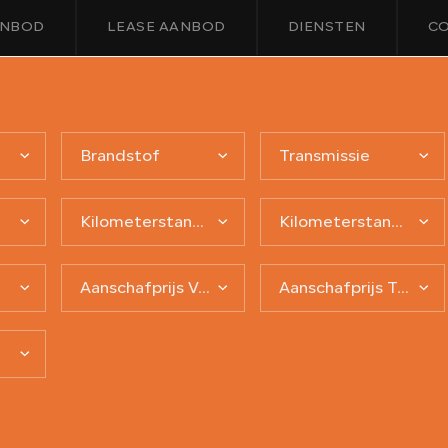
NBOD
LEASE AANBOD
DIENSTEN
C
Brandstof
Transmissie
Kilometerstand van
Kilometerstand tot
Aanschafprijs Van
Aanschafprijs Tot