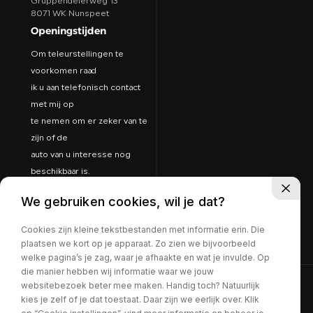
Gruppendelerweg 13
8071 WK Nunspeet
Openingstijden
Om teleurstellingen te
voorkomen raad
ik u aan telefonisch contact
met mij op
te nemen om er zeker van te
zijn of de
auto van u interesse nog
beschikbaar is.
Dan plannen we een afspraak
We gebruiken cookies, wil je dat?
in, en weet
u zeker dat ik aanwezig ben
Cookies zijn kleine tekstbestanden met informatie erin. Die
op de zaak.
plaatsen we kort op je apparaat. Zo zien we bijvoorbeeld
welke pagina’s je zag, waar je afhaakte en wat je invulde. Op
die manier hebben wij informatie waar we jouw
websitebezoek beter mee maken. Handig toch? Natuurlijk
©Arno van Putten
kies je zelf of je dat toestaat. Daar zijn we eerlijk over. Klik
Volg ons: