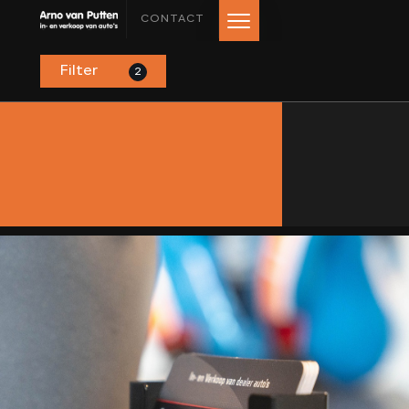
CONTACT
Filter
2
HOME
AANBOD
LEASE AANBOD
DIENSTEN
VERKOCHT
OVER ONS
BEOORDELINGEN