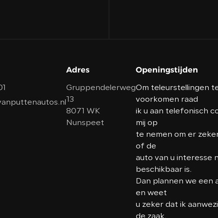
Adres
Openingstijden
01
Gruppendelerweg
Om teleurstellingen t
13
voorkomen raad
anputtenautos.nl
8071 WK
ik u aan telefonisch 
Nunspeet
mij op
te nemen om er zeker 
of de
auto van u interesse 
beschikbaar is.
Dan plannen we een a
en weet
u zeker dat ik aanwez
de zaak.