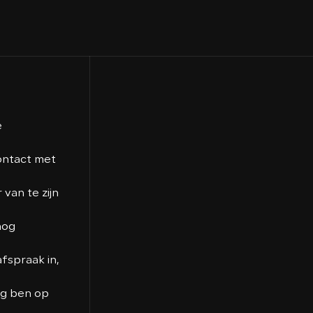
e
contact met
van te zijn
nog
fspraak in,
ig ben op