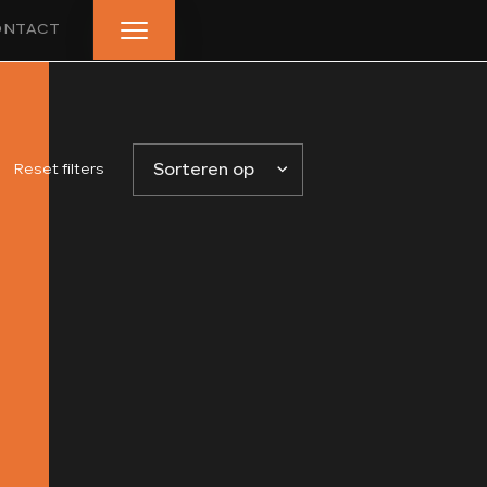
ONTACT
HOME
Reset filters
Sorteren op
AANBOD
LEASE AANBOD
DIENSTEN
VERKOCHT
OVER ONS
BEOORDELINGEN