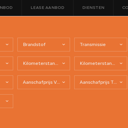
NBOD
LEASE AANBOD
DIENSTEN
C
Brandstof
Transmissie
Kilometerstand van
Kilometerstand tot
Aanschafprijs Van
Aanschafprijs Tot