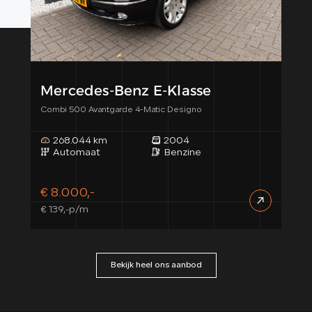
Mercedes-Benz E-Klasse
Me
Combi 500 Avantgarde 4-Matic Designo
Estat
268.044 km
2004
1
Automaat
Benzine
A
€ 8.000,-
€ 1
€ 139,-p/m
€ 27
Bekijk heel ons aanbod