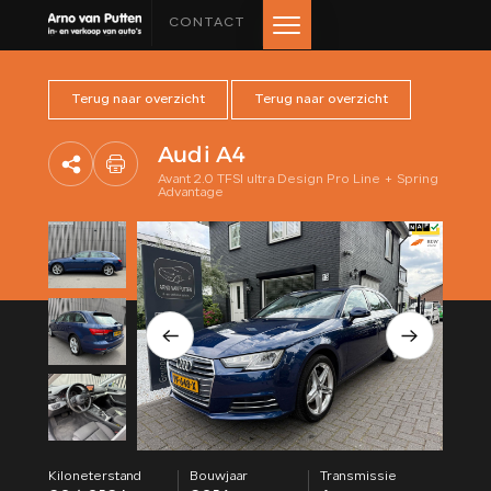
CONTACT
Terug naar overzicht
Terug naar overzicht
HOME
Audi A4
AANBOD
Avant 2.0 TFSI ultra Design Pro Line + Spring
Advantage
LEASE AANBOD
DIENSTEN
VERKOCHT
OVER ONS
BEOORDELINGEN
Kiloneterstand
Bouwjaar
Transmissie