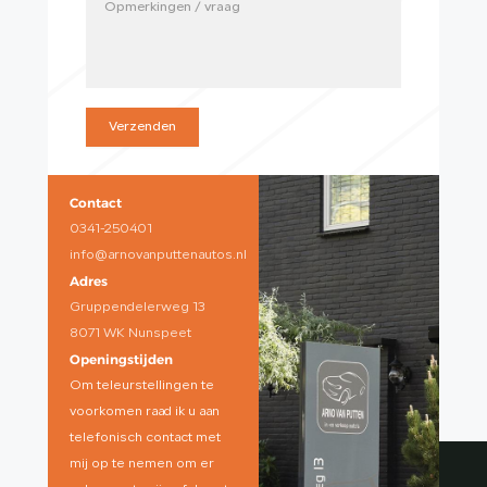
Verzenden
Contact
0341-250401
info@arnovanputtenautos.nl
Adres
Gruppendelerweg 13
8071 WK Nunspeet
Openingstijden
Om teleurstellingen te
voorkomen raad ik u aan
telefonisch contact met
mij op te nemen om er