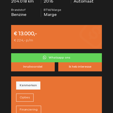
204.018 km
2016
Automaat
CONTACT
Brandstof
BTW/Marge
Benzine
Marge
€ 13.000,-
€ 224,- p/m
Whatsapp ons
Inruilvoorstel
Ik heb interesse
Kenmerken
Opties
Financiering