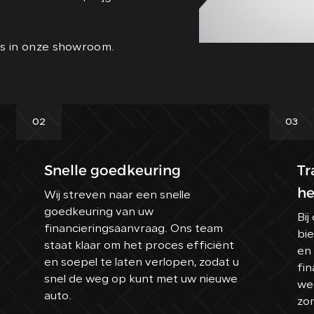
gs in onze showroom.
02
03
Snelle goedkeuring
Tr
he
Wij streven naar een snelle
goedkeuring van uw
Bij
financieringsaanvraag. Ons team
bi
staat klaar om het proces efficiënt
en
en soepel te laten verlopen, zodat u
fin
snel de weg op kunt met uw nieuwe
wee
auto.
zo