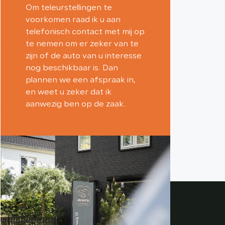
Om teleurstellingen te
voorkomen raad ik u aan
telefonisch contact met mij op
te nemen om er zeker van te
zijn of de auto van u interesse
nog beschikbaar is. Dan
plannen we een afspraak in,
en weet u zeker dat ik
aanwezig ben op de zaak.