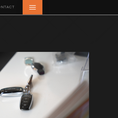
ONTACT
HOME
AANBOD
LEASE AANBOD
DIENSTEN
VERKOCHT
OVER ONS
BEOORDELINGEN