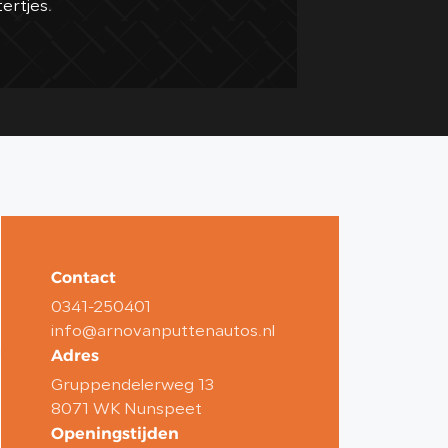
tertjes.
Contact
0341-250401
info@arnovanputtenautos.nl
Adres
Gruppendelerweg 13
8071 WK Nunspeet
Openingstijden