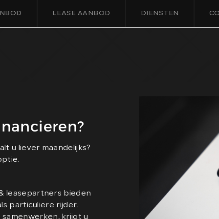
NBOD
LEASE AANBOD
DIENSTEN
C
financieren?
lt u liever maandelijks?
optie.
 & leasepartners bieden
s particuliere rijder.
samenwerken, krijgt u